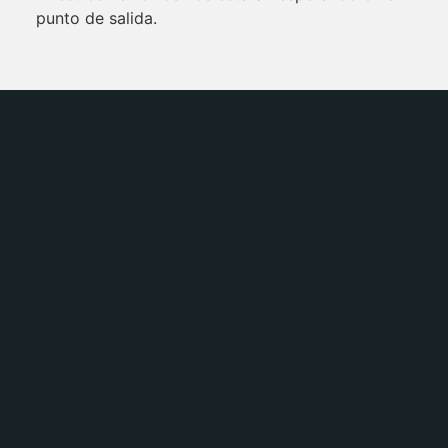
punto de salida.
1H Y 30M DURACIÓN