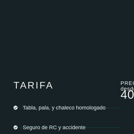
TARIFA
PRE
desd
4
Tabla, pala, y chaleco homologado
Seguro de RC y accidente