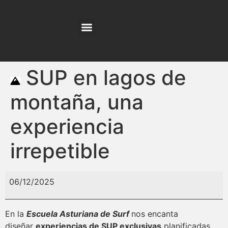
NUESTRO EQUIPO
SUP en lagos de
montaña, una
experiencia
irrepetible
06/12/2025
En la
Escuela Asturiana de Surf
nos encanta
diseñar
experiencias de SUP exclusivas
planificadas