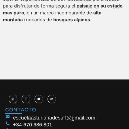
para disfrutar de forma segura el
paisaje en su estado
mas puro
, en un marco incomparable de
alta
montaña
rodeados de
bosques alpinos.
Mas info pinchando aquí
iCal
Google
Ver calendario completo
CONTACTO
escuelaasturianadesurf@gmail.com
+34 670 686 801