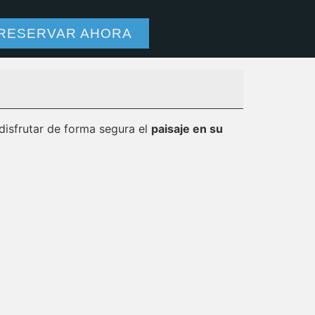
ia irrepetible
RESERVAR AHORA
disfrutar de forma segura el
paisaje en su
Ver calendario completo