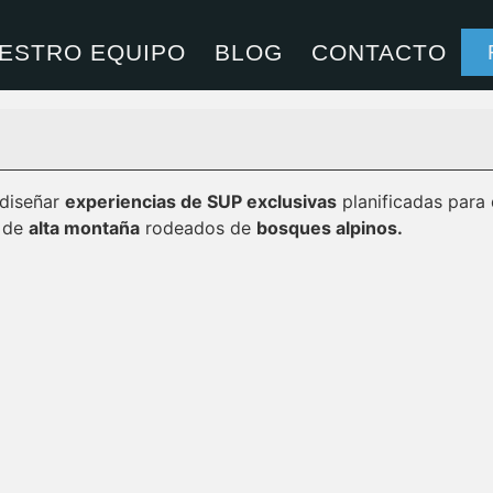
montaña, una experienc
ESTRO EQUIPO
BLOG
CONTACTO
 diseñar
experiencias de SUP exclusivas
planificadas para 
e de
alta montaña
rodeados de
bosques alpinos.