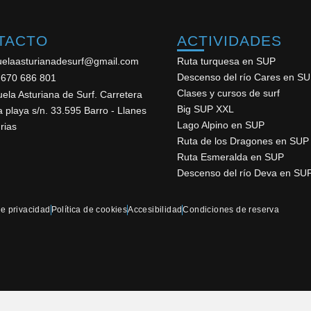
TACTO
ACTIVIDADES
uelaasturianadesurf@gmail.com
Ruta turquesa en SUP
Descenso del río Cares en S
 670 686 801
Clases y cursos de surf
ela Asturiana de Surf. Carretera
Big SUP XXL
a playa s/n. 33.595 Barro - Llanes
Lago Alpino en SUP
rias
Ruta de los Dragones en SUP
Ruta Esmeralda en SUP
Descenso del río Deva en SU
de privacidad
Política de cookies
Accesibilidad
Condiciones de reserva