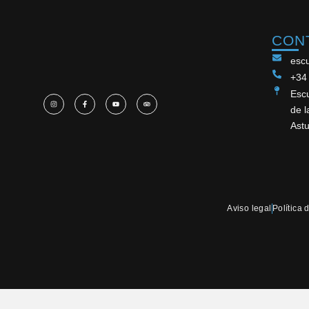
CON
esc
+34
Escu
de l
Astu
Aviso legal
Política 