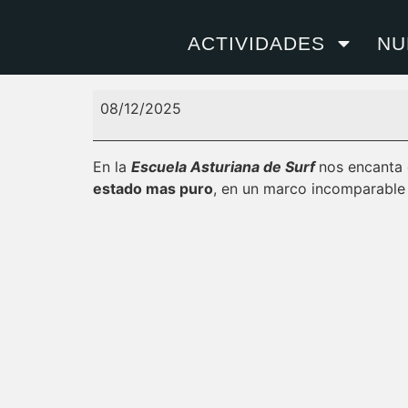
SUP en lagos de 
ACTIVIDADES
NU
08/12/2025
En la
Escuela Asturiana de Surf
nos encanta
estado mas puro
, en un marco incomparabl
Mas info pinchando aquí
iCal
Google