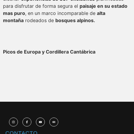
para disfrutar de forma segura el
paisaje en su estado
mas puro
, en un marco incomparable de
alta
montaña
rodeados de
bosques alpinos.
Mas info pinchando aquí
Picos de Europa y Cordillera Cantábrica
View Location
iCal
Google
Ver calendario completo
CONTACTO