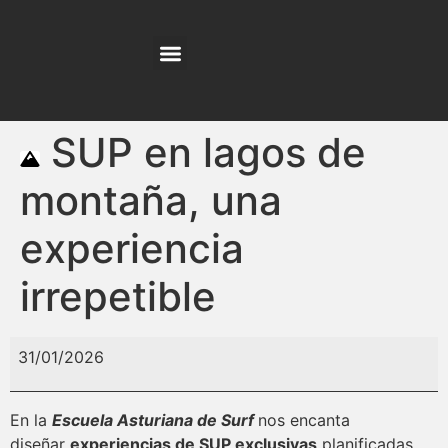
NUESTRO EQUIPO
SUP en lagos de
montaña, una
experiencia
irrepetible
31/01/2026
En la
Escuela Asturiana de Surf
nos encanta
diseñar
experiencias de SUP exclusivas
planificadas